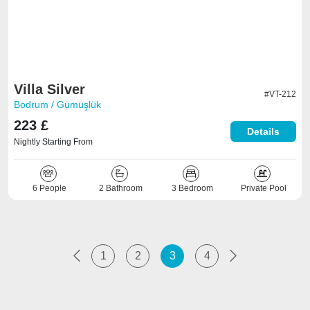
Villa Silver
#VT-212
Bodrum / Gümüşlük
223 £
Details
Nightly Starting From
6 People
2 Bathroom
3 Bedroom
Private Pool
1
2
3
4