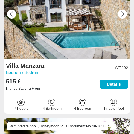
Previous
Next
Villa Manzara
#VT-192
Bodrum / Bodrum
515 £
Details
Nightly Starting From
7 People
4 Bathroom
4 Bedroom
Private Pool
With private pool , Honeymoon Villa Document No.48-1058