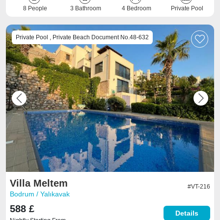
8 People
3 Bathroom
4 Bedroom
Private Pool
Private Pool , Private Beach Document No.48-632
Previous
Next
Villa Meltem
#VT-216
Bodrum / Yalıkavak
588 £
Details