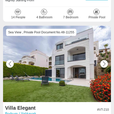
Nightly Starting From
14 People
4 Bathroom
7 Bedroom
Private Pool
Sea View , Private Pool Document No.48-11255
Previous
Next
Villa Elegant
#VT-210
Bodrum / Yalıkavak