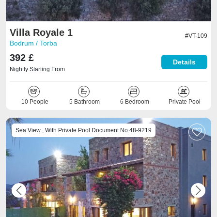
Villa Royale 1
#VT-109
Bodrum / Torba
392 £
Details
Nightly Starting From
10 People
5 Bathroom
6 Bedroom
Private Pool
Sea View , With Private Pool Document No.48-9219
Previous
Next