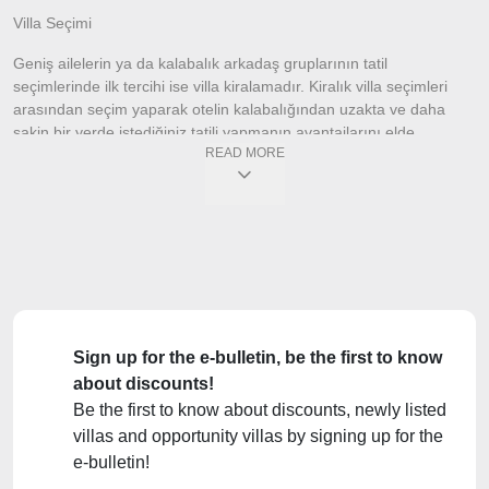
Villa Seçimi
Geniş ailelerin ya da kalabalık arkadaş gruplarının tatil
seçimlerinde ilk tercihi ise villa kiralamadır. Kiralık villa seçimleri
arasından seçim yaparak otelin kalabalığından uzakta ve daha
sakin bir yerde istediğiniz tatili yapmanın avantajlarını elde
READ MORE
edebilirsiniz. Villa kiralama işlemlerinde yer alan bazı püf
noktalarına yer açarken aynı zamanda seçimlerde de bazı
detaylara dikkat etmeniz de önemlidir.
Kiralık villa tercihlerinde farklı binlerce seçim yer almaktadır.
Lokasyona göre ya da villa tipine göre sunulan seçimlere kadar
uzanan liste içinden ihtiyacınıza uygun olan tercihi yaparak
kiralamanın avantalarına sahip olabilirsiniz.
Kiralık Villa Seçimi: Püf Noktaları
Sign up for the e-bulletin, be the first to know
about discounts!
Kiralık villa seçimlerini yaparken bazı detaylara yer vermeniz
Be the first to know about discounts, newly listed
tatilinizde herhangi bir sorun yaşamanız için önem taşımaktadır.
villas and opportunity villas by signing up for the
Villa seçimi püf noktaları arasında iyi bir fiyat incelemesi yapmak
yer alır. Bunun ile beraber aynı özelliklere sahip olup olmaması da
e-bulletin!
fiyat karşılaştırmasında dikkat edilmesi gereken detaydır.