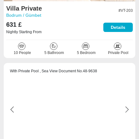
Villa Private
#VT-203
Bodrum / Gümbet
631 £
Details
Nightly Starting From
10 People
5 Bathroom
5 Bedroom
Private Pool
With Private Pool , Sea View Document No.48-9638
Previous
Next