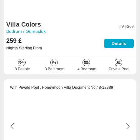
Villa Colors
#VT-209
Bodrum / Gümüşlük
259 £
Details
Nightly Starting From
8 People
3 Bathroom
4 Bedroom
Private Pool
With Private Pool , Honeymoon Villa Document No.48-12389
Previous
Next