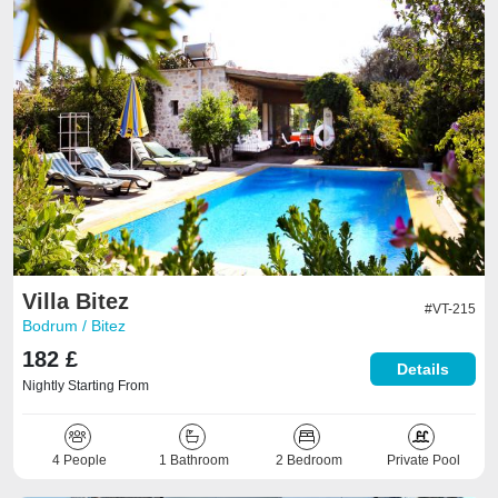
Villa Bitez
#VT-215
Bodrum / Bitez
182 £
Details
Nightly Starting From
4 People
1 Bathroom
2 Bedroom
Private Pool