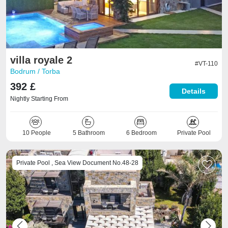
villa royale 2
#VT-110
Bodrum / Torba
392 £
Details
Nightly Starting From
10 People
5 Bathroom
6 Bedroom
Private Pool
Private Pool , Sea View Document No.48-28