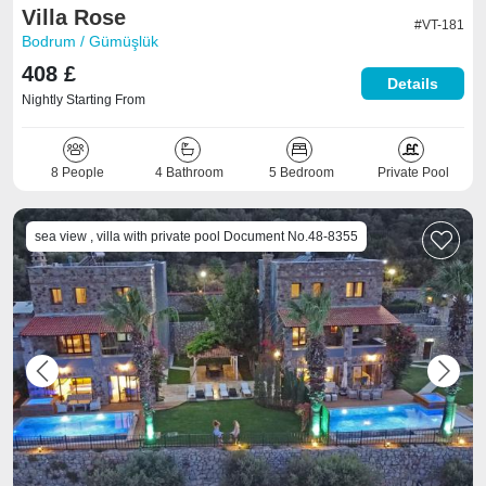
Villa Rose
#VT-181
Bodrum / Gümüşlük
408 £
Details
Nightly Starting From
8 People
4 Bathroom
5 Bedroom
Private Pool
sea view , villa with private pool Document No.48-8355
Previous
Next