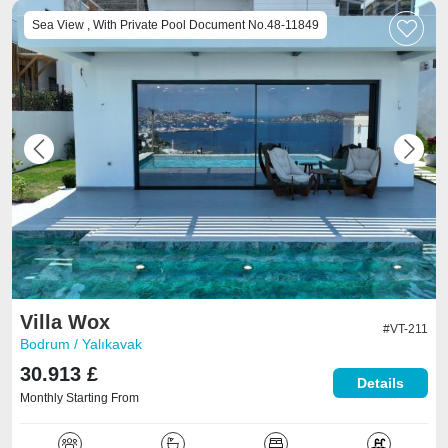
Sea View , With Private Pool Document No.48-11849
Previous
Next
Villa Wox
#VT-211
Bodrum / Yalıkavak
30.913 £
Details
Monthly Starting From