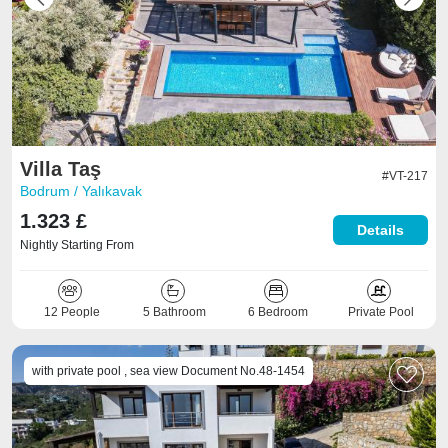
Previous
Next
Villa Taş
#VT-217
Bodrum / Yalıkavak
1.323 £
Details
Nightly Starting From
12 People
5 Bathroom
6 Bedroom
Private Pool
with private pool , sea ​​view Document No.48-1454